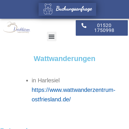
Zum
Buchungsanfrage
Inhalt
springen
01520
1750998
Unsere Umgebung
Verfügbarkeit & Preise
Dein Weg zu uns
Wattwanderungen
in Harlesiel
https://www.wattwanderzentrum-
ostfriesland.de/