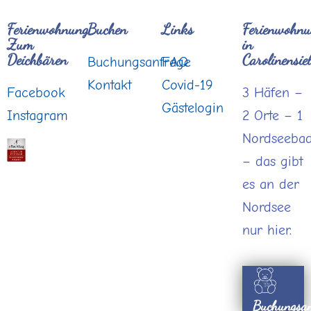
Ferienwohnung
Buchen
Links
Ferienwohn
Zum
in
Deichbären
Carolinensiel
Buchungsanfrage
FAQ
Kontakt
Covid-19
Facebook
3 Häfen –
Gästelogin
Instagram
2 Orte – 1
Nordseeba
– das gibt
es an der
Nordsee
nur hier.
Buchungsan