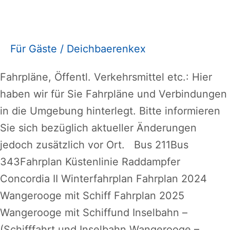
von
A
nach
Für Gäste
/
Deichbaerenkex
B
Fahrpläne, Öffentl. Verkehrsmittel etc.: Hier
haben wir für Sie Fahrpläne und Verbindungen
in die Umgebung hinterlegt. Bitte informieren
Sie sich bezüglich aktueller Änderungen
jedoch zusätzlich vor Ort. Bus 211Bus
343Fahrplan Küstenlinie Raddampfer
Concordia II Winterfahrplan Fahrplan 2024
Wangerooge mit Schiff Fahrplan 2025
Wangerooge mit Schiffund Inselbahn –
(Schifffahrt und Inselbahn Wangerooge –