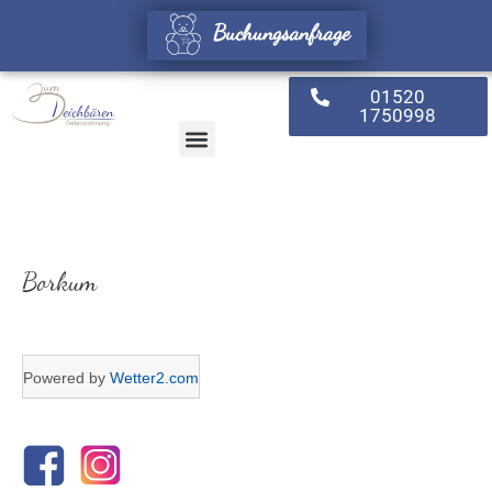
Zum
Buchungsanfrage
Inhalt
springen
01520
1750998
Unsere Umgebung
Verfügbarkeit & Preise
Dein Weg zu uns
Borkum
Powered by
Wetter2.com