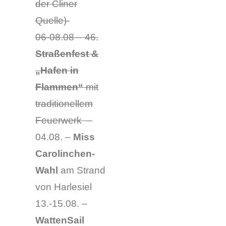
der Cliner
Quelle)-
06-08.08 – 46.
Straßenfest &
„Hafen in
Flammen“
mit
traditionellem
Feuerwerk
–
04.08. –
Miss
Carolinchen-
Wahl
am Strand
von Harlesiel
13.-15.08. –
WattenSail