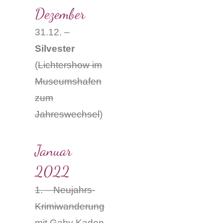
Dezember
31.12. –
Silvester
(
Lichtershow im
Museumshafen
zum
Jahreswechsel
)
Januar
2022
1. – Neujahrs-
Krimiwanderung
mit Gaby Kaden