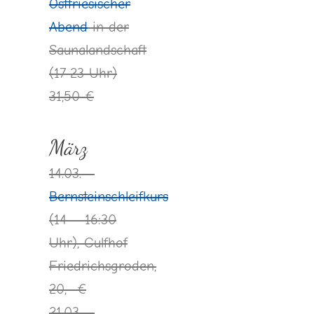
Ostfriesischer
Abend
in der
Saunalandschaft
(17-23 Uhr)
31,50 €
März
14.03. –
Bernsteinschleifkurs
(14 – 16:30
Uhr), Gulfhof
Friedrichsgroden,
20,- €
21.03. –