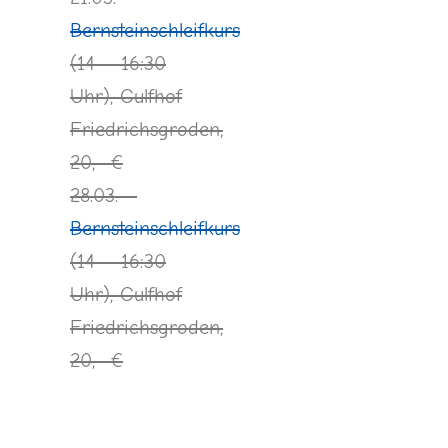
Bernsteinschleifkurs
(14 – 16:30
Uhr), Gulfhof
Friedrichsgroden,
20,- €
28.03. –
Bernsteinschleifkurs
(14 – 16:30
Uhr), Gulfhof
Friedrichsgroden,
20,- €