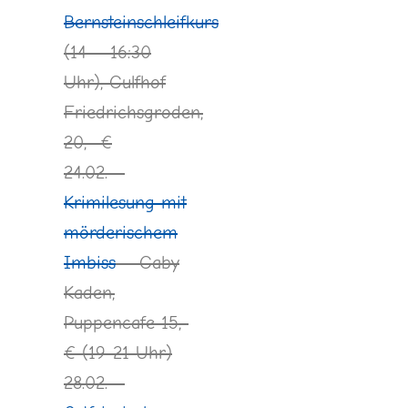
Bernsteinschleifkurs
(14 – 16:30
Uhr), Gulfhof
Friedrichsgroden,
20,- €
24.02. –
Krimilesung mit
mörderischem
Imbiss
– Gaby
Kaden,
Puppencafe 15,-
€ (19-21 Uhr)
28.02. –